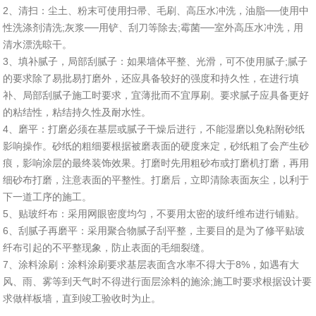
2、清扫：尘土、粉末可使用扫帚、毛刷、高压水冲洗，油脂──使用中
性洗涤剂清洗;灰浆──用铲、刮刀等除去;霉菌──室外高压水冲洗，用
清水漂洗晾干。
3、填补腻子，局部刮腻子：如果墙体平整、光滑，可不使用腻子;腻子
的要求除了易批易打磨外，还应具备较好的强度和持久性，在进行填
补、局部刮腻子施工时要求，宜薄批而不宜厚刷。要求腻子应具备更好
的粘结性，粘结持久性及耐水性。
4、磨平：打磨必须在基层或腻子干燥后进行，不能湿磨以免粘附砂纸
影响操作。砂纸的粗细要根据被磨表面的硬度来定，砂纸粗了会产生砂
痕，影响涂层的最终装饰效果。打磨时先用粗砂布或打磨机打磨，再用
细砂布打磨，注意表面的平整性。打磨后，立即清除表面灰尘，以利于
下一道工序的施工。
5、贴玻纤布：采用网眼密度均匀，不要用太密的玻纤维布进行铺贴。
6、刮腻子再磨平：采用聚合物腻子刮平整，主要目的是为了修平贴玻
纤布引起的不平整现象，防止表面的毛细裂缝。
7、涂料涂刷：涂料涂刷要求基层表面含水率不得大于8%，如遇有大
风、雨、雾等到天气时不得进行面层涂料的施涂;施工时要求根据设计要
求做样板墙，直到竣工验收时为止。