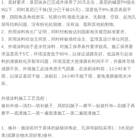
1、底材要求：基层抹灰已完成并保养了20天左右，基层的碱度PH值在
9以下，同时基层已干燥(至少已干燥15天)，湿度低于8%;基层表面平
整，阴阳角及角线密实，轮廓分明;墙面无渗水、无裂缝、空鼓、起泡孔
洞等结构问题。没有粉化松脱物，没有油、脂和其他粘附物。
2、所用涂料有出厂证明，同时经检验达到国家相关规范标准要求。
3、所用涂料经业主同意，同时样板墙经业主、监理及设计单位同意。
4、外墙涂料由于是水性涂料，对施工保养条件要求较高。施工保养要
求温度高于5℃，环境湿度低于85%，以保证成膜良好。低温将引起涂
料的漆膜粉化开裂等问题，环境湿度大使漆膜长时间不干，并最终导致
成膜不良。外墙施工必须考虑天气因素，在涂刷涂料前，12小时未下
雨，以保证基层干燥，涂刷后，24小时不能下雨，避免漆膜被雨水冲
坏。
外墙涂料施工工艺流程：
修补外墙—清扫—填补腻子、局部刮腻子—磨平—贴玻纤布—刮腻子再
磨平—底漆施工—第一遍面漆施工—第二遍面漆施工
1、修补：施涂前对于基体的缺棱掉角处、孔洞等缺陷采用1：3水泥砂
浆(或聚合物水泥砂浆)修补。